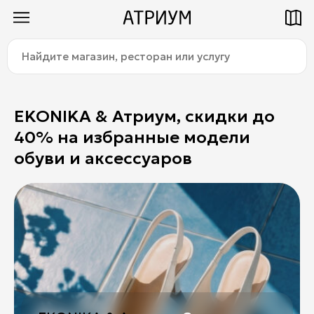
Найдите
Как добраться
Паркинг
магазин,
ресторан
или
услугу:
EKONIKA & Атриум, скидки до
40% на избранные модели
Магазины
обуви и аксессуаров
Еда
Услуги
Детям
Title
О торговом центре