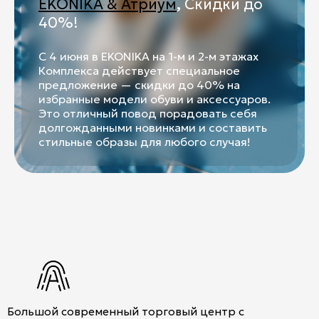
EKONIKA & Атриум
,
Скидки до
Контакты
40%!
Ваканcии
С 4 июня в EKONIKA на 1-м и 2-м этажах
Заявка на аренду
Комплекса действует специальное
предложение — скидки до 40% на
Рекламные услуги
избранные модели обуви и аксессуаров.
Это отличный повод порадовать себя
Контакты
долгожданными новинками и составить
стильные образы для любого случая!
+7 (495) 970-15-55
info@atrium.su
Атриум во
Вконтакте
Большой современный торговый центр с