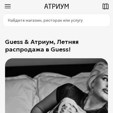
Найдите
Как добраться
Паркинг
магазин,
ресторан
или
услугу:
Guess & Атриум, Летняя
распродажа в Guess!
Магазины
Еда
Услуги
Детям
Title
О торговом центре