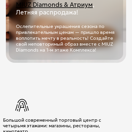
Контакты
MIUZ Diamonds & Атриум
,
Летняя распродажа!
Ваканcии
Заявка на аренду
Ослепительные украшения сезона по
привлекательным ценам — пришло время
Рекламные услуги
воплотить мечту в реальность! Создайте
свой неповторимый образ вместе с MIUZ
Контакты
Diamonds на 1-м этаже Комплекса!
+7 (495) 970-15-55
info@atrium.su
Атриум во
Вконтакте
Большой современный торговый центр с
четырьмя этажами: магазины, рестораны,
кинотеатр.