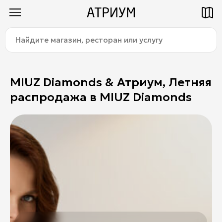
Найдите
Как добраться
Паркинг
магазин,
ресторан
или
услугу:
MIUZ Diamonds & Атриум, Летняя
распродажа в MIUZ Diamonds
Магазины
Еда
Услуги
Детям
Title
О торговом центре