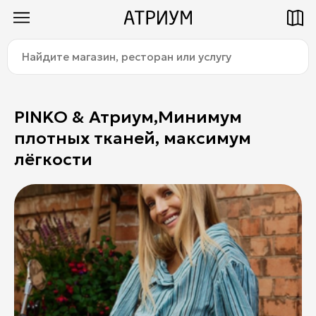
Найдите
Как добраться
Паркинг
магазин,
ресторан
или
услугу:
PINKO & Атриум,Минимум
плотных тканей, максимум
Магазины
лёгкости
Еда
Услуги
Детям
Title
О торговом центре