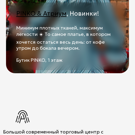
Контакты
PINKO & Атриум
, Новинки!
Ваканcии
Заявка на аренду
Минимум плотных тканей, максимум
лёгкости ☀️ То самое платье, в котором
Рекламные услуги
хочется остаться весь день: от кофе
утром до бокала вечером.
Контакты
Бутик PINKO, 1 этаж
+7 (495) 970-15-55
info@atrium.su
Атриум во
Вконтакте
Большой современный торговый центр с