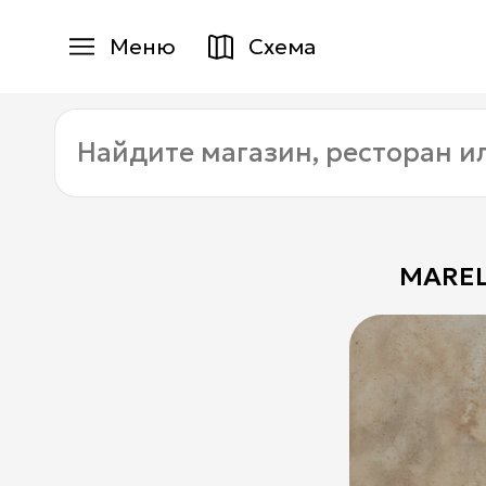
Меню
Схема
Магазины
Найдите
Еда
магазин,
ресторан
Услуги
или
услугу:
Детям
MAREL
+7 (495) 970-15-55