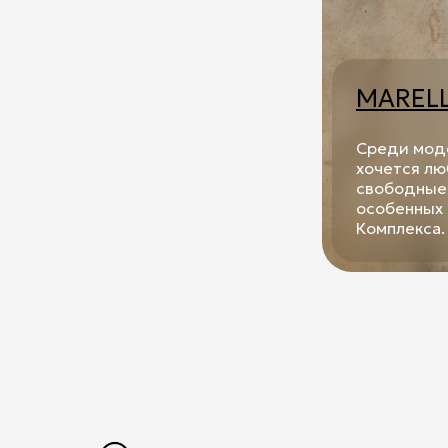
info@atrium.su
MARELL
Среди моде
хочется лю
свободные 
особенных 
Комплекса.