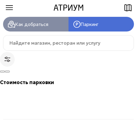
Магазины
Как добраться
Как добраться
Паркинг
Паркинг
Еда
Найдите
магазин,
ресторан
Услуги
или
услугу:
Магазины
Еда
Детям
Стоимость парковки
Услуги
Детям
Развлечения
Title
О торговом центре