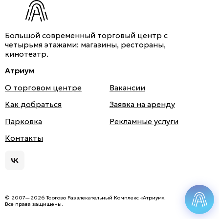
Контакты
Ваканcии
Большой современный торговый центр с
Заявка на аренду
четырьмя этажами: магазины, рестораны,
кинотеатр.
Рекламные услуги
Атриум
Контакты
О торговом центре
Вакансии
Как добраться
Заявка на аренду
+7 (495) 970-15-55
Парковка
Рекламные услуги
info@atrium.su
Атри
Контакты
ум
во
Вкон
Атриум во
такт
Вконтакте
е
Мы используем cookies для быстрой и удобной
работы сайта. Продолжая пользоваться сайтом,
© 2007—2026 Торгово Развлекательный Комплекс «Атриум».
вы понимаете, что это нормально и не против.
Все права защищены.
Подробнее
Смотреть на карте
1 Этаж