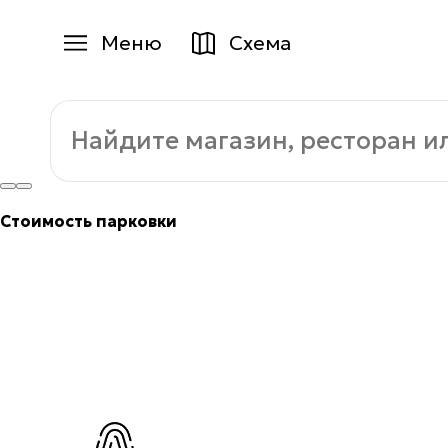
Меню
Схема
Магазины
Магазины
Найдите
Еда
Еда
магазин,
ресторан
Услуги
или
Услуги
услугу:
Детям
Стоимость парковки
Детям
Развлечения
+7 (495) 970-15-55