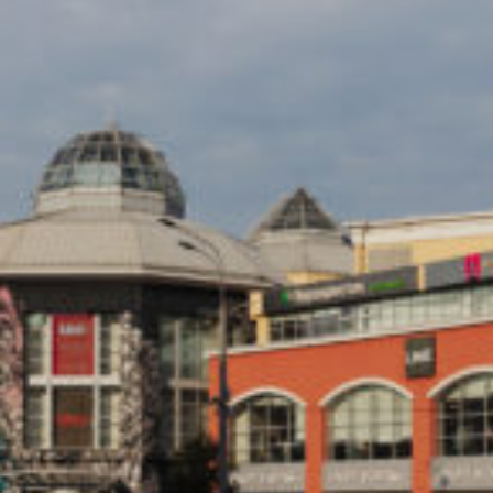
Контакты
Ваканcии
Заявка на аренду
Рекламные услуги
Контакты
+7 (495) 970-15-55
info@atrium.su
Атриум во
Вконтакте