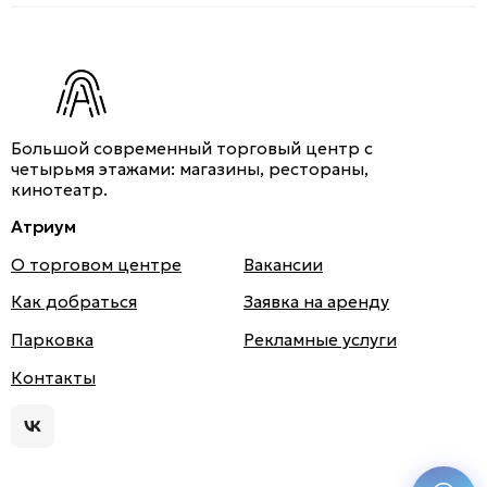
Большой современный торговый центр с
четырьмя этажами: магазины, рестораны,
кинотеатр.
Атриум
О торговом центре
Вакансии
Как добраться
Заявка на аренду
Парковка
Рекламные услуги
Атри
Контакты
ум
во
Вкон
такт
Мы используем cookies для быстрой и удобной
е