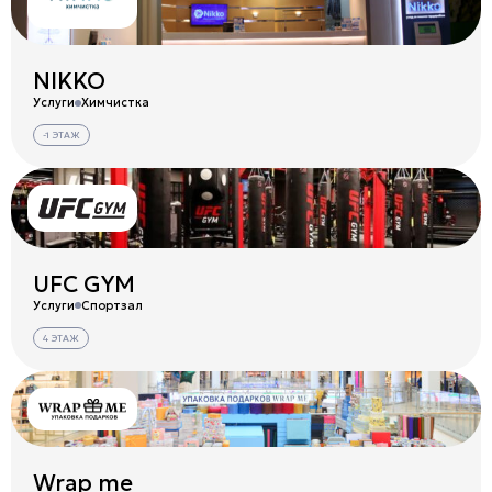
NIKKO
Услуги
Химчистка
-1 ЭТАЖ
UFC GYM
Услуги
Спортзал
4 ЭТАЖ
Wrap me