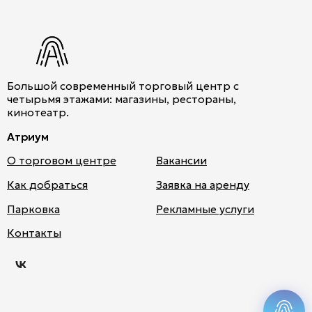
Большой современный торговый центр с
четырьмя этажами: магазины, рестораны,
кинотеатр.
Атриум
О торговом центре
Вакансии
Как добраться
Заявка на аренду
Парковка
Рекламные услуги
Атри
Контакты
ум
во
Вкон
такт
Мы используем cookies для быстрой и удобной
е
работы сайта. Продолжая пользоваться сайтом,