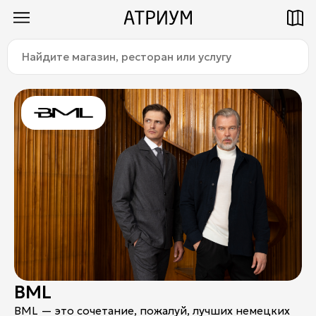
Найдите
Как добраться
Паркинг
магазин,
ресторан
или
услугу:
Магазины
Еда
Услуги
Детям
Title
BML
О торговом центре
BML — это сочетание, пожалуй, лучших немецких