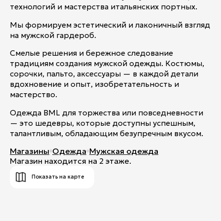
Контакты
технологий и мастерства итальянских портных.
Ваканcии
Мы формируем эстетический и лаконичный взгляд
на мужской гардероб.
Заявка на аренду
Смелые решения и бережное следование
Рекламные услуги
традициям создания мужской одежды. Костюмы,
сорочки, пальто, аксессуары — в каждой детали
Контакты
вдохновение и опыт, изобретательность и
мастерство.
Одежда BML для торжества или повседневности
+7 (495) 970-15-55
— это шедевры, которые доступны успешным,
info@atrium.su
талантливым, обладающим безупречным вкусом.
Магазины
Одежда
Мужская одежда
Магазин находится на 2 этаже.
Атриум во
Показать на карте
Вконтакте