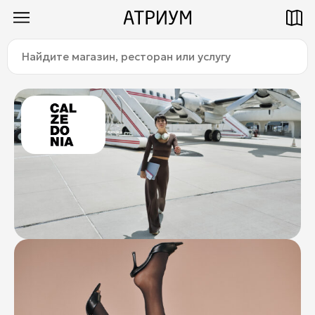
Найдите
Как добраться
Паркинг
магазин,
ресторан
или
услугу:
Магазины
Еда
Услуги
Детям
Title
О торговом центре