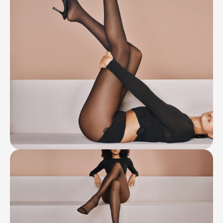
Контакты
Ваканcии
Заявка на аренду
Рекламные услуги
Контакты
+7 (495) 970-15-55
info@atrium.su
Атриум во
Вконтакте