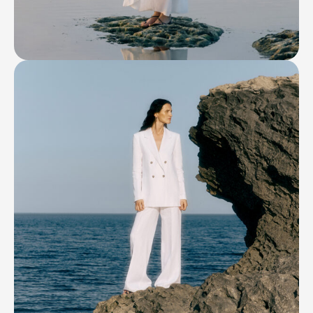
Контакты
Ваканcии
Заявка на аренду
Рекламные услуги
Контакты
+7 (495) 970-15-55
info@atrium.su
Атриум во
Вконтакте