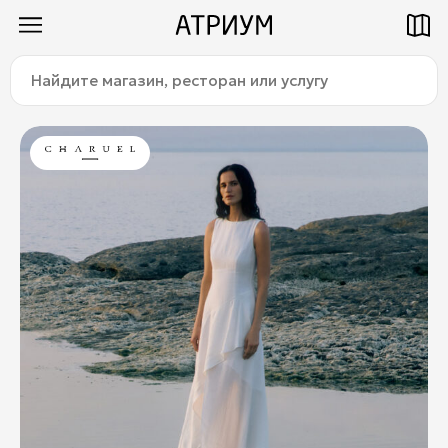
Найдите
Как добраться
Паркинг
магазин,
ресторан
или
услугу:
Магазины
Еда
Услуги
Детям
Title
О торговом центре