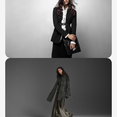
Контакты
Ваканcии
Заявка на аренду
Рекламные услуги
Контакты
+7 (495) 970-15-55
info@atrium.su
Атриум во
Вконтакте