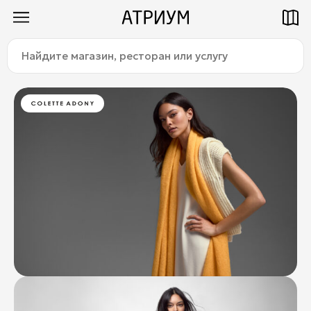
Найдите
Как добраться
Паркинг
магазин,
ресторан
или
услугу:
Магазины
Еда
Услуги
Детям
Title
О торговом центре