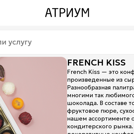
Закрыть
Закрыть
О торговом центре
Контакты
Ваканcии
FRENCH KISS
Заявка на аренду
French Kiss — это кон
произведенные из сыр
Рекламные услуги
Разнообразная палитр
Контакты
многими так любимого
шоколада. В составе 
фруктовое пюре, сухо
нашем ассортименте 
кондитерского рынка.