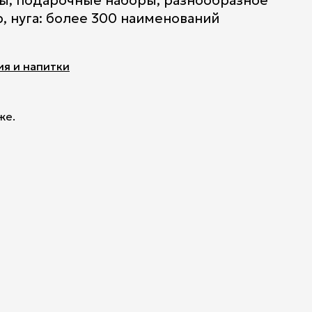
ы, подарочные наборы, разнообразное
, нуга: более 300 наименований
я и напитки
же.