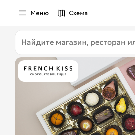
Меню
Схема
Магазины
Найдите
Еда
магазин,
ресторан
Услуги
или
услугу:
Детям
+7 (495) 970-15-55