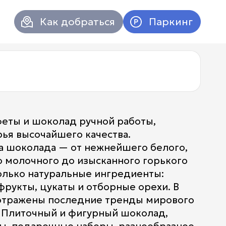
Как добраться
Паркинг
феты и шоколад ручной работы,
ья высочайшего качества.
а шоколада — от нежнейшего белого,
 молочного до изысканного горького
только натуральные ингредиенты:
фрукты, цукаты и отборные орехи. В
отражены последние тренды мирового
Атриум в
Вконтакт
 Плиточный и фигурный шоколад,