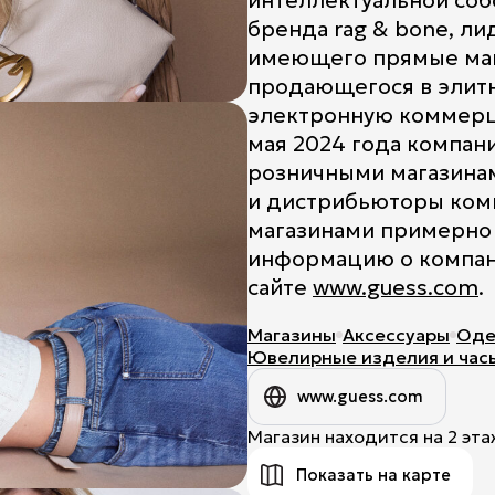
интеллектуальной соб
бренда rag & bone, л
Title
имеющего прямые маг
продающегося в элитн
электронную коммерци
мая 2024 года компан
розничными магазинам
и дистрибьюторы ком
магазинами примерно 
информацию о компан
сайте
www.guess.com
.
Магазины
Аксессуары
Оде
Ювелирные изделия и час
www.guess.com
Магазин находится на 2 эта
Показать на карте