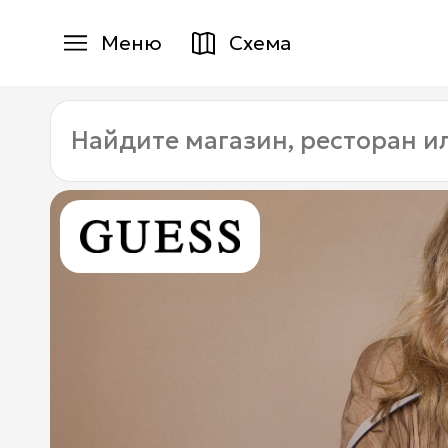
Меню
Схема
Магазины
Найдите
Еда
магазин,
ресторан
Услуги
или
услугу:
Детям
+7 (495) 970-15-55