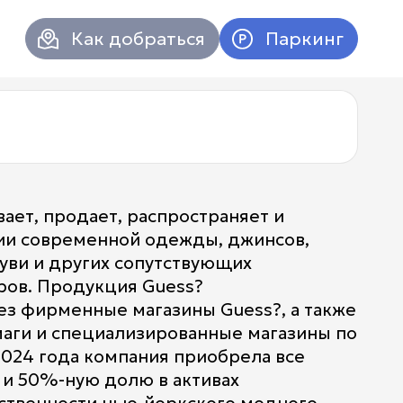
Как добраться
Паркинг
ывает, продает, распространяет и
ии современной одежды, джинсов,
обуви и других сопутствующих
ров. Продукция Guess?
ез фирменные магазины Guess?, а также
аги и специализированные магазины по
2024 года компания приобрела все
Атриум в
Вконтакт
и 50%-ную долю в активах