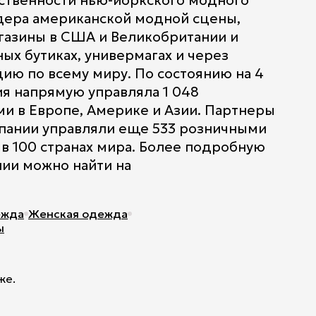
ственности нью-йоркского модного
идера американской модной сцены,
азины в США и Великобритании и
ых бутиках, универмагах и через
ю по всему миру. По состоянию на 4
ия напрямую управляла 1 048
и в Европе, Америке и Азии. Партнеры
пании управляли еще 533 розничными
в 100 странах мира. Более подробную
ии можно найти на
жда
Женская одежда
ы
же.