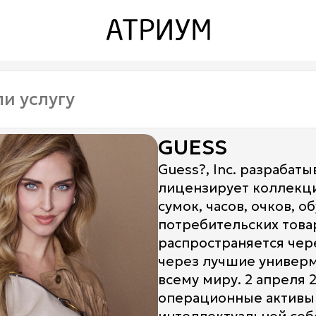
Закрыть
Закрыть
О торговом центре
Контакты
Ваканcии
GUESS
Заявка на аренду
Guess?, Inc. разрабат
лицензирует коллекц
Рекламные услуги
сумок, часов, очков, 
Контакты
потребительских това
распространяется чер
через лучшие универм
всему миру. 2 апреля 
операционные активы 