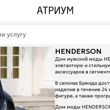
Закрыть
Закрыть
О торговом центре
Контакты
Ваканcии
HENDERSON
Заявка на аренду
Дом мужской моды HE
элегантную и стильну
Рекламные услуги
аксессуаров в сегменте
Контакты
В салонах Бренда дост
изделия в течение 24
фигуре, а также прогр
Дом моды HENDERSON 