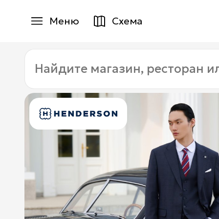
Меню
Схема
Магазины
Найдите
Еда
магазин,
ресторан
Услуги
или
услугу:
Детям
+7 (495) 970-15-55