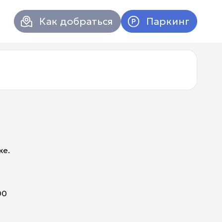
Как добраться
Паркинг
же.
00
Атриум в
Вконтакт