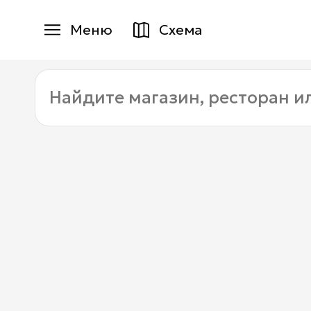
Меню
Схема
Магазины
Найдите
Еда
магазин,
ресторан
Услуги
или
услугу:
Детям
+7 (495) 970-15-55