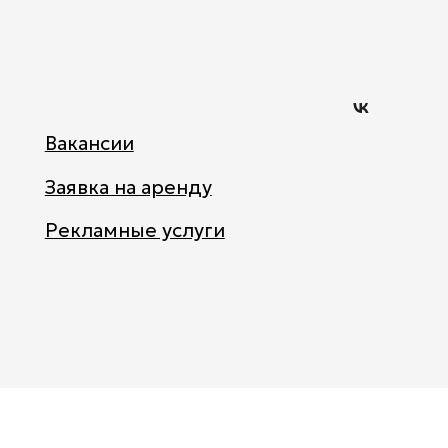
Атри
ум
во
Вкон
такт
Вакансии
е
Заявка на аренду
Рекламные услуги