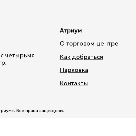
Title
Атриум
О торговом центре
 с четырьмя
Как добраться
тр.
Парковка
Контакты
триум».
Все права защищены.