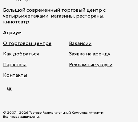
Большой современный торговый центр с
четырьмя этажами: магазины, рестораны,
кинотеатр.
Атриум
О торговом центре
Вакансии
Как добраться
Заявка на аренду
Парковка
Рекламные услуги
Атри
Контакты
ум
во
Вкон
такт
е
© 2007—2026 Торгово Развлекательный Комплекс «Атриум».
Все права защищены.