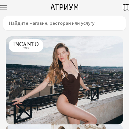
Найдите
Как добраться
Паркинг
магазин,
ресторан
или
услугу:
Магазины
Еда
Услуги
Детям
Title
О торговом центре