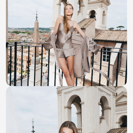
Контакты
Ваканcии
Заявка на аренду
Рекламные услуги
Контакты
+7 (495) 970-15-55
info@atrium.su
Атриум во
Вконтакте