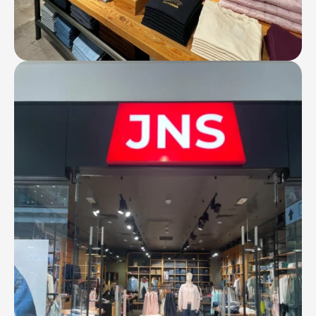
Контакты
Ваканcии
Заявка на аренду
Рекламные услуги
Контакты
+7 (495) 970-15-55
info@atrium.su
Атриум во
Вконтакте