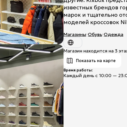
другие. Kixbox предс
известных брендов го
Title
марок и тщательно от
моделей кроссовок Nike
Магазины
Обувь
Одежда
Магазин находится на 3 эта
Показать на карте
Время работы:
Каждый день с 10:00 — 23: