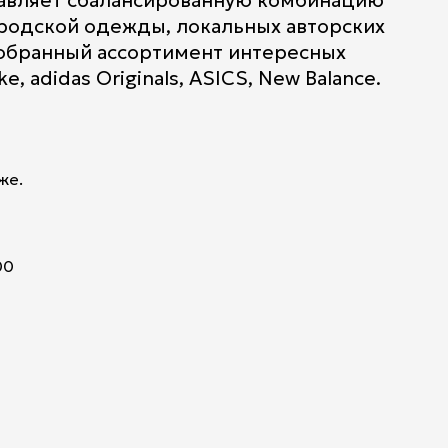
тавляет сбалансированную комбинацию
родской одежды, локальных авторских
обранный ассортимент интересных
, adidas Originals, ASICS, New Balance.
же.
00