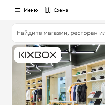
Меню
Схема
Магазины
Найдите
Еда
магазин,
ресторан
Услуги
или
услугу:
Детям
+7 (495) 970-15-55