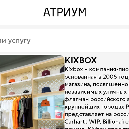
Закрыть
Закрыть
О торговом центре
Контакты
Ваканcии
KIXBOX
Заявка на аренду
Kixbox – компания-пи
основанная в 2006 год
Рекламные услуги
магазина, посвященно
Контакты
независимых уличных м
флагман российского s
крупнейших городах Р
представляет на росси
Carhartt WIP, Billionai