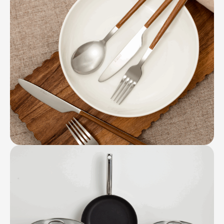
Контакты
Ваканcии
Заявка на аренду
Рекламные услуги
Контакты
+7 (495) 970-15-55
info@atrium.su
Атриум во
Вконтакте