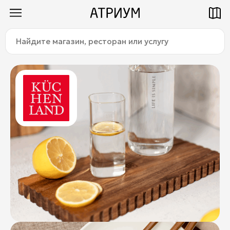
Найдите
Как добраться
Паркинг
магазин,
ресторан
или
услугу:
Магазины
Еда
Услуги
Детям
Title
О торговом центре