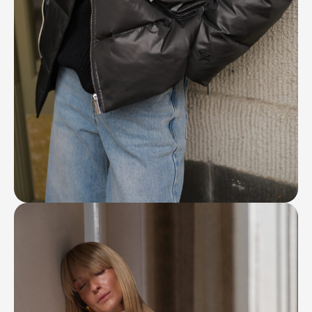
Контакты
Ваканcии
Заявка на аренду
Рекламные услуги
Контакты
+7 (495) 970-15-55
info@atrium.su
Атриум во
Вконтакте