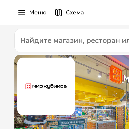
Меню
Схема
Магазины
Найдите
Еда
магазин,
ресторан
Услуги
или
услугу:
Детям
+7 (495) 970-15-55