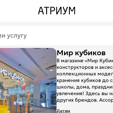
Закрыть
Закрыть
О торговом центре
Контакты
Ваканcии
Мир кубиков
Заявка на аренду
В магазине «Мир Куби
конструкторов и аксес
Рекламные услуги
коллекционных моделе
Контакты
хранения кубиков до 
школы, дома, праздни
увлечения! Здесь вы 
других брендов. Ассо
Детям