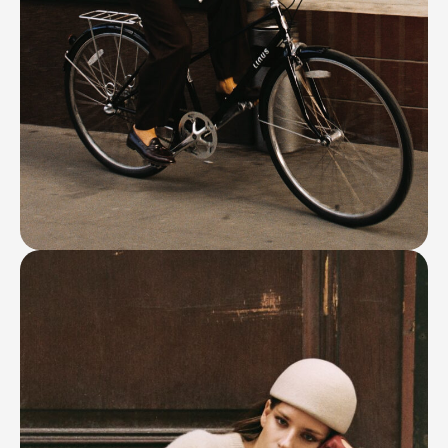
Контакты
Ваканcии
Заявка на аренду
Рекламные услуги
Контакты
+7 (495) 970-15-55
info@atrium.su
Атриум во
Вконтакте