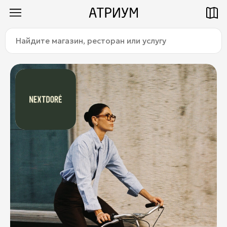
Найдите
Как добраться
Паркинг
магазин,
ресторан
или
услугу:
Магазины
Еда
Услуги
Детям
Title
О торговом центре