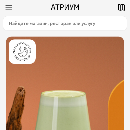
Найдите
Как добраться
Паркинг
магазин,
ресторан
или
услугу:
Магазины
Еда
Услуги
Детям
Title
О торговом центре