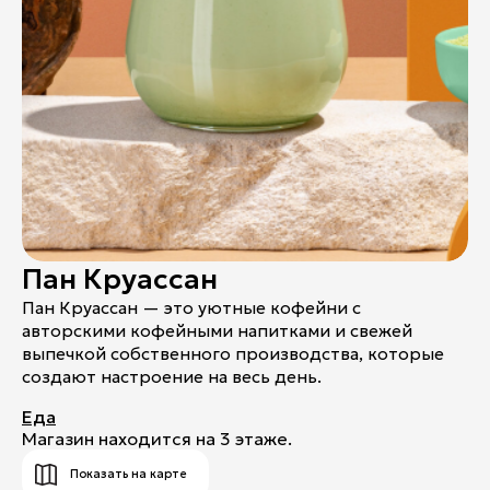
Контакты
Ваканcии
Заявка на аренду
Рекламные услуги
Контакты
+7 (495) 970-15-55
Пан Круассан
info@atrium.su
Пан Круассан — это уютные кофейни с
авторскими кофейными напитками и свежей
выпечкой собственного производства, которые
создают настроение на весь день.
Атриум во
Вконтакте
Еда
Магазин находится на 3 этаже.
Показать на карте