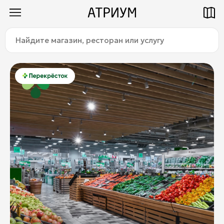
Найдите
Как добраться
Паркинг
магазин,
ресторан
или
услугу:
Магазины
Еда
Услуги
Детям
Title
О торговом центре