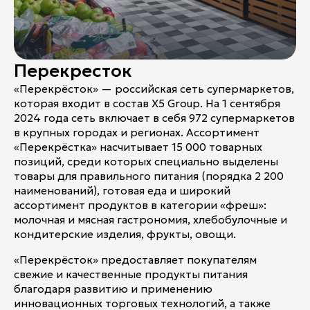
Контакты
Ваканcии
Заявка на аренду
Перекресток
Рекламные услуги
«Перекрёсток» — российская сеть супермаркетов,
которая входит в состав X5 Group. На 1 сентября
Контакты
2024 года сеть включает в себя 972 супермаркетов
в крупных городах и регионах. Ассортимент
«Перекрёстка» насчитывает 15 000 товарных
+7 (495) 970-15-55
позиций, среди которых специально выделены
товары для правильного питания (порядка 2 200
info@atrium.su
наименований), готовая еда и широкий
ассортимент продуктов в категории «фреш»:
молочная и мясная гастрономия, хлебобулочные и
кондитерские изделия, фрукты, овощи.
Атриум во
Вконтакте
«Перекрёсток» предоставляет покупателям
свежие и качественные продукты питания
благодаря развитию и применению
инновационных торговых технологий, а также