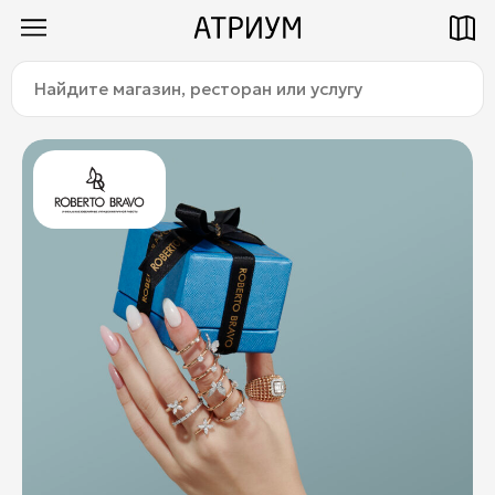
Найдите
Как добраться
Паркинг
магазин,
ресторан
или
услугу:
Магазины
Еда
Услуги
Детям
Title
О торговом центре