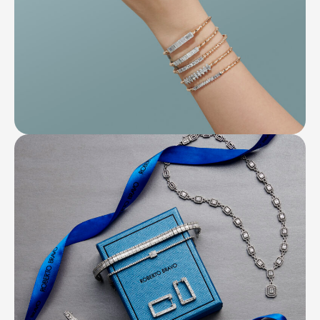
Контакты
Ваканcии
Заявка на аренду
Рекламные услуги
Контакты
+7 (495) 970-15-55
info@atrium.su
Атриум во
Вконтакте