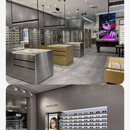
Контакты
Ваканcии
Заявка на аренду
Рекламные услуги
Контакты
+7 (495) 970-15-55
info@atrium.su
Атриум во
Вконтакте