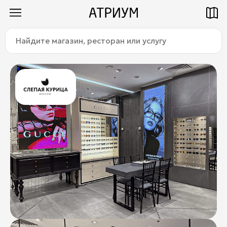
Найдите
Как добраться
Паркинг
магазин,
ресторан
или
услугу:
Магазины
Еда
Услуги
Детям
Title
О торговом центре