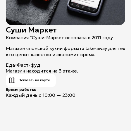
Контакты
Ваканcии
Заявка на аренду
Суши Маркет
Рекламные услуги
Компания “Суши-Маркет основана в 2011 году
Контакты
Магазин японской кухни формата take-away для тех
кто ценит качество и экономит время.
Еда
Фаст-фуд
+7 (495) 970-15-55
Магазин находится на 3 этаже.
info@atrium.su
Показать на карте
Время работы:
Каждый день с 10:00 — 23:00
Атриум во
Вконтакте