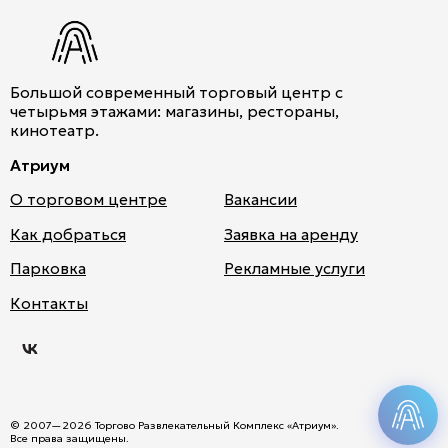
Большой современный торговый центр с
четырьмя этажами: магазины, рестораны,
кинотеатр.
Атриум
О торговом центре
Вакансии
Как добраться
Заявка на аренду
Парковка
Рекламные услуги
Атри
Контакты
ум
во
Вкон
такт
Мы используем cookies для быстрой и удобной
е
работы сайта. Продолжая пользоваться сайтом,
вы понимаете, что это нормально и не против.
© 2007—2026 Торгово Развлекательный Комплекс «Атриум».
Подробнее
Все права защищены.