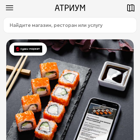
Найдите
Как добраться
Паркинг
магазин,
ресторан
или
услугу:
Магазины
Еда
Услуги
Детям
Title
О торговом центре