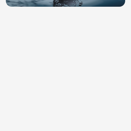
Контакты
Ваканcии
Заявка на аренду
Рекламные услуги
Контакты
+7 (495) 970-15-55
info@atrium.su
Атриум во
Вконтакте