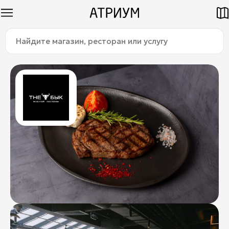
Найдите
Как добраться
Паркинг
магазин,
ресторан
или
услугу:
Магазины
Еда
Услуги
Детям
Title
О торговом центре