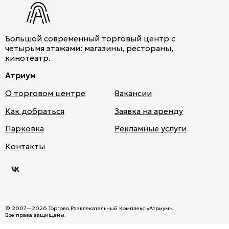
Большой современный торговый центр с
четырьмя этажами: магазины, рестораны,
кинотеатр.
Атриум
О торговом центре
Вакансии
Как добраться
Заявка на аренду
Парковка
Рекламные услуги
Атри
Контакты
ум
во
Вкон
такт
е
© 2007—2026 Торгово Развлекательный Комплекс «Атриум».
Все права защищены.