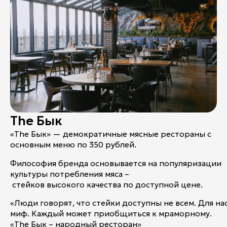
Контакты
Ваканcии
Заявка на аренду
Рекламные услуги
Контакты
+7 (495) 970-15-55
The Бык
«The Бык» — демократичные мясные рестораны с
info@atrium.su
основным меню по 350 рублей.
Философия бренда основывается на популяризации
культуры потребления мяса –
Атриум во
стейков высокого качества по доступной цене.
Вконтакте
«Люди говорят, что стейки доступны не всем. Для на
миф. Каждый может приобщиться к мраморному.
«The Бык – народный ресторан»