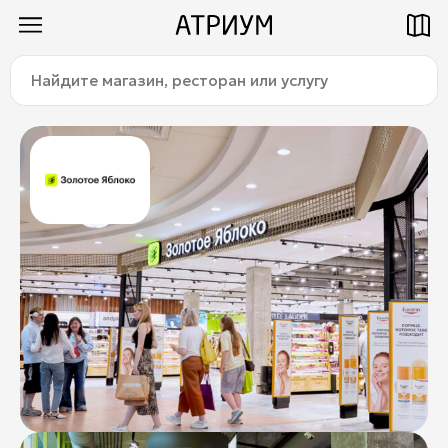
Найдите
Как добраться
Паркинг
магазин,
ресторан
или
услугу:
Магазины
Еда
Услуги
Детям
Title
О торговом центре