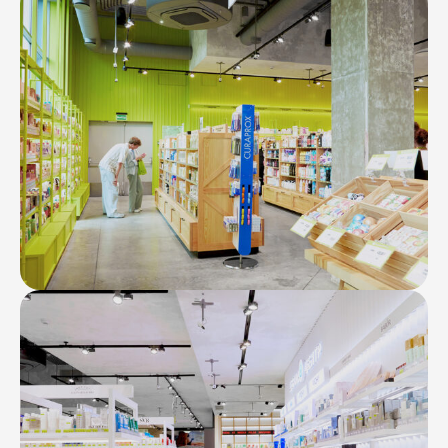
Контакты
Ваканcии
Заявка на аренду
Рекламные услуги
Контакты
+7 (495) 970-15-55
info@atrium.su
Атриум во
Вконтакте