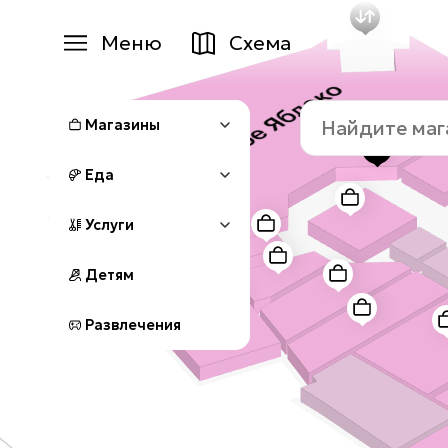
Меню
Схема
Магазины
Найдите
Еда
Магазины
магазин,
ресторан
Услуги
или
Еда
услугу:
Детям
Услуги
Детям
Развлечения
+7 (495) 970-15-55