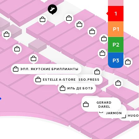
1
P1
P2
P3
ЭПЛ. ЯКУТСКИЕ БРИЛЛИАНТЫ
ESTELLE A-STORE
NESPRESSO.PRESS
ИЛЬ ДЕ БОТЭ
IRO
GERARD
DAREL
TARA
JARMON
HUGO