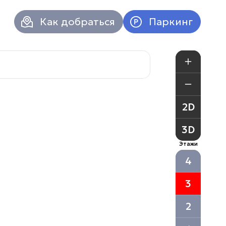
Как добраться
Паркинг
+
-
2D
3D
Этажи
4
3
Атриум в
2
Вконтакт