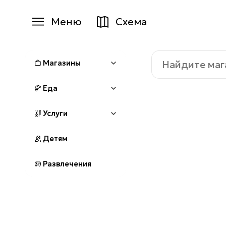
Меню
Схема
Магазины
Найдите
Еда
Магазины
магазин,
ресторан
Услуги
или
Еда
услугу:
Детям
Услуги
Детям
Развлечения
+7 (495) 970-15-55