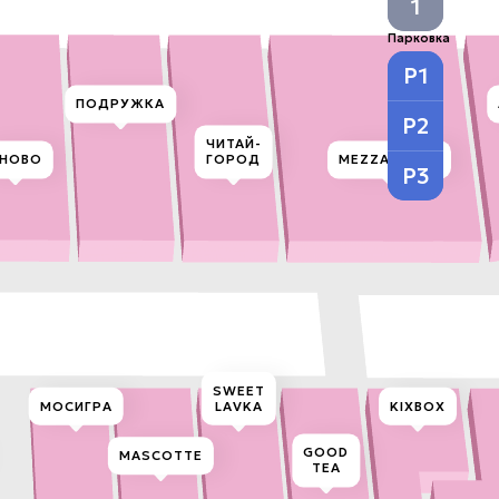
1
Парковка
P1
ПОДРУЖКА
P2
ЧИТАЙ-
HOBO
ГОРОД
MEZZATORRE
P3
SWEET
МОСИГРА
LAVKA
KIXBOX
GOOD
MASCOTTE
TEA