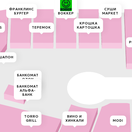
Title
ФРАНКЛИНС
СУШИ
БУРГЕР
ВОККЕР
МАРКЕТ
КРОШКА
S
ТЕРЕМОК
КАРТОШКА
P
ШАПОН
БАНКОМАТ
OZON
БАНК
БАНКОМАТ
БАНКОМАТ
СБЕРБАНК
АЛЬФА-
БАНК
TORRO
ВИНО И
GRILL
ХИНКАЛИ
MODI